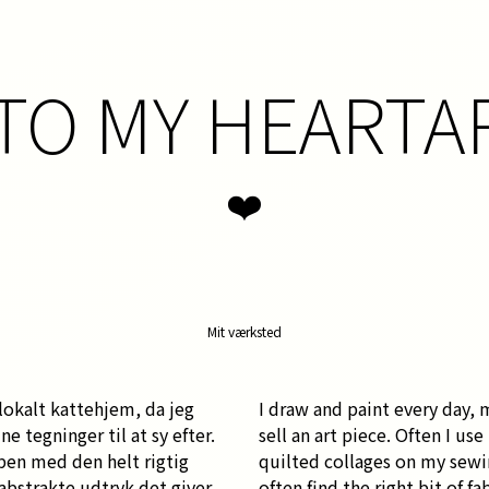
O MY HEARTA
❤️
Mit værksted
 lokalt kattehjem, da jeg
I draw and paint every day, m
e tegninger til at sy efter.
sell an art piece. Often I u
ppen med den helt rigtig
quilted collages on my sewin
 abstrakte udtryk det giver.
often find the right bit of fa