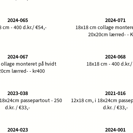
2024-065
2024-071
 cm - 400 d.kr./ €54,-
18x18 cm collage montere
20x20cm lærred- - 
2024-067
2024-068
ollage monteret på hvidt
18x18 cm - 400 d.kr./
0cm lærred- - kr400
2023-038
2021-016
 18x24cm passepartout - 250
12x18 cm, i 18x24cm passep
d.kr. / €33,-
d.kr. / €33,-
2024-023
2024-001