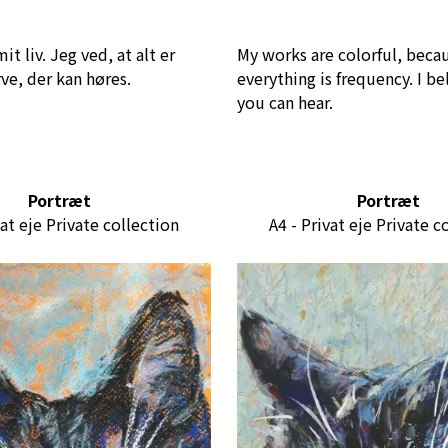
it liv. Jeg ved, at alt er
My works are colorful, becaus
rve, der kan høres.
everything is frequency. I b
you can hear.
Portræt
Portræt
vat eje Private collection
A4 - Privat eje Private c