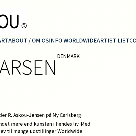
ART
ABOUT / OM OS
INFO WORLDWIDE
ARTIST LIST
C
LARSEN
DENMARK
nder R. Askou-Jensen på Ny Carlsberg
andet mere end kunsten i hendes liv. Med
blev til mange udstillinger Worldwide