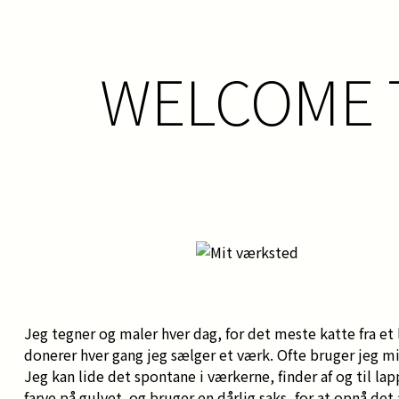
WELCOME T
Jeg tegner og maler hver dag, for det meste katte fra et
donerer hver gang jeg sælger et værk. Ofte bruger jeg min
Jeg kan lide det spontane i værkerne, finder af og til la
farve på gulvet. og bruger en dårlig saks, for at opnå det