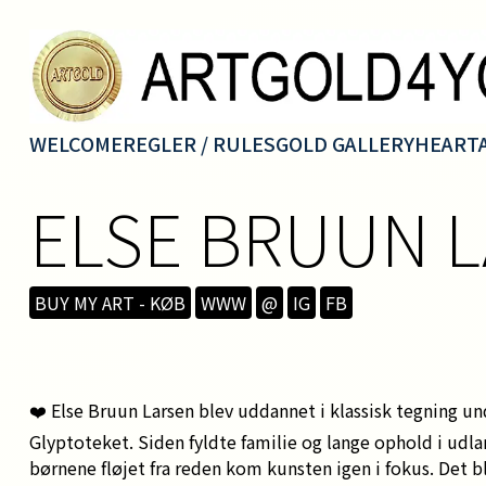
WELCOME
REGLER / RULES
GOLD GALLERY
HEART
ELSE BRUUN 
BUY MY ART - KØB
WWW
@
IG
FB
❤️ Else Bruun Larsen blev uddannet i klassisk tegning u
Glyptoteket. Siden fyldte familie og lange ophold i udl
børnene fløjet fra reden kom kunsten igen i fokus. Det 