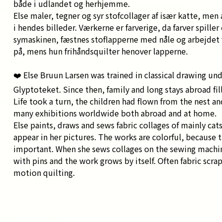
både i udlandet og herhjemme.
Else maler, tegner og syr stofcollager af især katte, m
i hendes billeder. Værkerne er farverige, da farver spiller 
symaskinen, fæstnes stoflapperne med nåle og arbejdet vo
på, mens hun frihåndsquilter henover lapperne.
❤️ Else Bruun Larsen was trained in classical drawing un
Glyptoteket. Since then, family and long stays abroad fill
Life took a turn, the children had flown from the nest an
many exhibitions worldwide both abroad and at home.
Else paints, draws and sews fabric collages of mainly cat
appear in her pictures. The works are colorful, because t
important. When she sews collages on the sewing machine
with pins and the work grows by itself. Often fabric scrap
motion quilting.