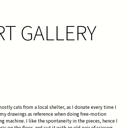
RT GALLERY
ostly cats from a local shelter, as I donate every time I
se my drawings as reference when doing free-motion
g machine. I like the spontaneity in the pieces, hence I
bric on the floor, and cut it with an old pair of scissors,